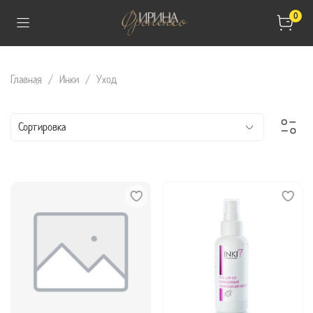
0
Главная
Инки
Уход