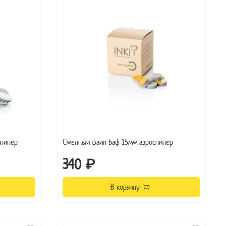
пинер
Сменный файл Баф 15мм аэроспинер
340 ₽
В корзину