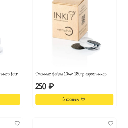
пинер fetr
Сменные файлы 10мм 180гр аэроспиннер
250 ₽
В корзину