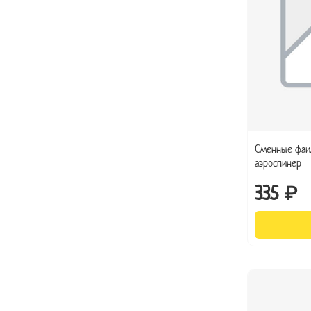
Сменные фай
аэроспинер
335 ₽