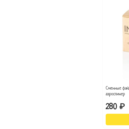
Сменные фай
аэроспинер
280 ₽