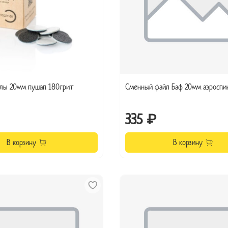
лы 20мм пушап 180грит
Сменный файл Баф 20мм аэроспи
335 ₽
В корзину
В корзину