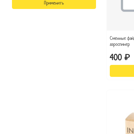
Применить
Сменные фай
аэроспинер
400 ₽