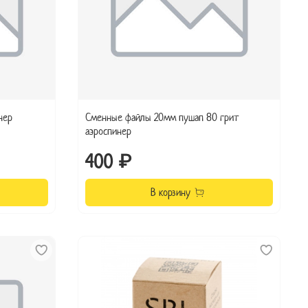
нер
Сменные файлы 20мм пушап 80 грит
аэроспинер
400 ₽
В корзину