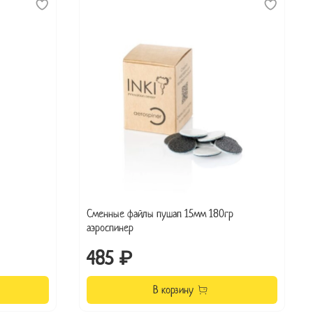
Сменные файлы пушап 15мм 180гр
аэроспинер
485 ₽
В корзину