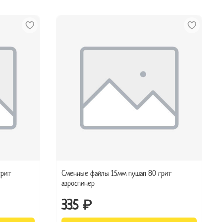
грит
Сменные файлы 15мм пушап 80 грит
аэроспинер
335 ₽