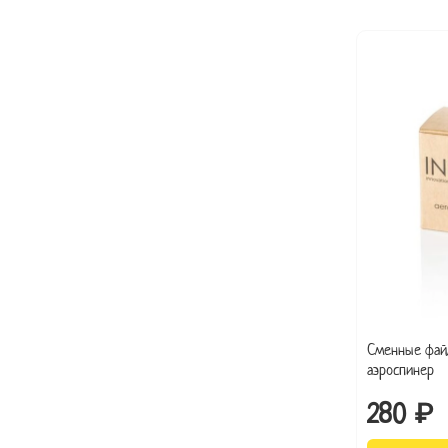
Сменные фай
аэроспинер
280 ₽