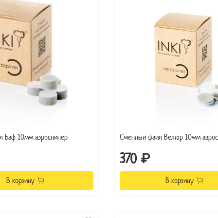
л Баф 10мм аэроспинер
Сменный файл Велюр 10мм аэрос
370 ₽
В корзину
В корзину